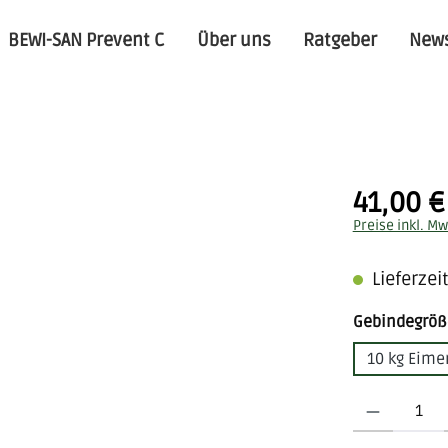
BEWI-SAN Prevent C
Über uns
Ratgeber
News
41,00 €
Regulärer Pre
Preise inkl. Mw
Lieferzeit
Gebindegröß
10 kg Eime
Produkt Anzahl