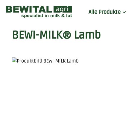
 Hauptinhalt springen
Zur Suche springen
Zur Hauptnavigation springen
Alle Produkte
BEWI-MILK® Lamb
Bildergalerie überspringen