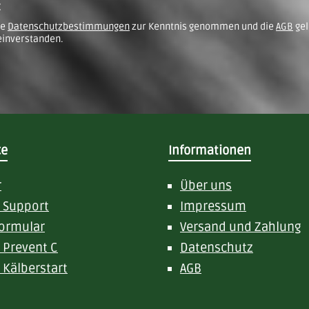
z
ie
Datenschutzbestimmungen
zur Kenntnis genommen und die
AGB
gel
einverstanden.
ce
Informationen
r
Über uns
d Support
Impressum
ormular
Versand und Zahlung
 Prevent C
Datenschutz
 Kälberstart
AGB