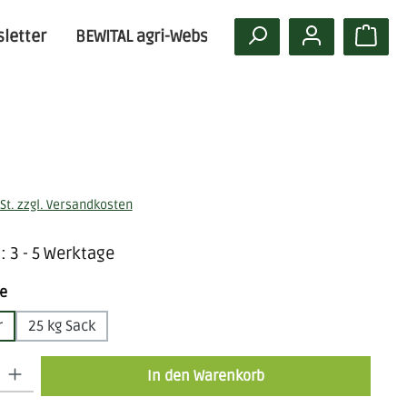
letter
BEWITAL agri-Website
is:
St. zzgl. Versandkosten
: 3 - 5 Werktage
auswählen
e
r
25 kg Sack
: Gib den gewünschten Wert ein oder benutze die Schaltflächen um die
In den Warenkorb