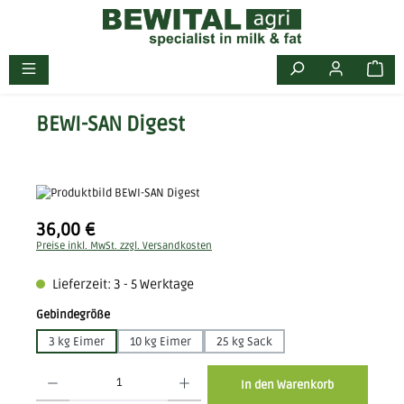
Zum Hauptinhalt springen
BEWI-SAN Digest
Bildergalerie überspringen
36,00 €
Regulärer Preis:
Preise inkl. MwSt. zzgl. Versandkosten
Lieferzeit: 3 - 5 Werktage
auswählen
Gebindegröße
3 kg Eimer
10 kg Eimer
25 kg Sack
Produkt Anzahl: Gib den gewünschten Wert ein oder benutze die Schaltflächen 
In den Warenkorb