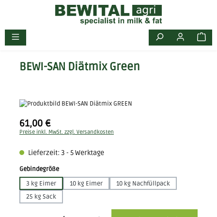
Zum Hauptinhalt springen
BEWI-SAN Diätmix Green
Bildergalerie überspringen
61,00 €
Regulärer Preis:
Preise inkl. MwSt. zzgl. Versandkosten
Lieferzeit: 3 - 5 Werktage
auswählen
Gebindegröße
3 kg Eimer
10 kg Eimer
10 kg Nachfüllpack
25 kg Sack
Produkt Anzahl: Gib den gewünschten Wert ein oder benutze die Schaltflächen 