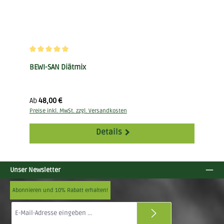
Durchschnittliche Bewertung von 5 von 5 Sternen
BEWI-SAN Diätmix
Regulärer Preis:
Ab
48,00 €
Preise inkl. MwSt. zzgl. Versandkosten
Details
Unser Newsletter
Abonnieren und 10% Rabatt erhalten!
E-
Mail-