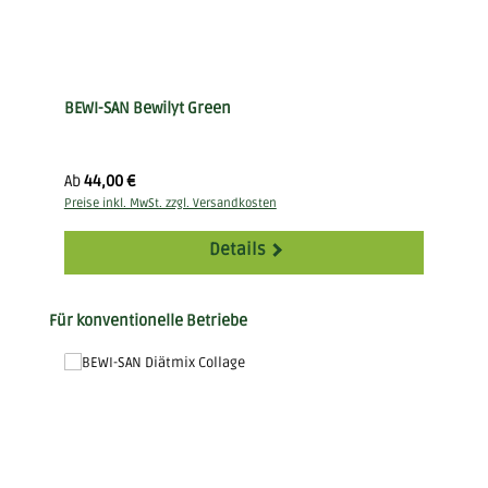
BEWI-SAN Bewilyt Green
Regulärer Preis:
Ab
44,00 €
Preise inkl. MwSt. zzgl. Versandkosten
Details
Produktgalerie überspringen
Für konventionelle Betriebe